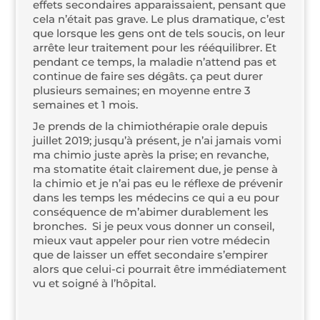
effets secon­daires appa­rais­saient, pen­sant que
cela n’é­tait pas grave. Le plus dra­ma­tique, c’est
que lorsque les gens ont de tels sou­cis, on leur
arrête leur trai­te­ment pour les rééqui­li­brer. Et
pen­dant ce temps, la mala­die n’at­tend pas et
conti­nue de faire ses dégâts. ça peut durer
plu­sieurs semaines; en moyenne entre 3
semaines et 1 mois.
Je prends de la chi­mio­thé­ra­pie orale depuis
juillet 2019; jus­qu’à pré­sent, je n’ai jamais vomi
ma chi­mio juste après la prise; en revanche,
ma sto­ma­tite était clai­re­ment due, je pense à
la chi­mio et je n’ai pas eu le réflexe de pré­ve­nir
dans les temps les méde­cins ce qui a eu pour
consé­quence de m’a­bi­mer dura­ble­ment les
bronches. Si je peux vous don­ner un conseil,
mieux vaut appe­ler pour rien votre méde­cin
que de lais­ser un effet secon­daire s’empirer
alors que celui-ci pour­rait être immé­dia­te­ment
vu et soi­gné à l’hôpital.