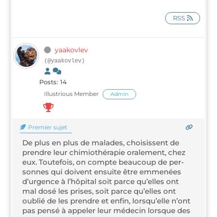
RSS
yaa­kov­lev
(@yaakovlev)
Posts: 14
Illus­trious Mem­ber
Admin
Pre­mier sujet
De plus en plus de malades, choi­sissent de
prendre leur chi­mio­thé­ra­pie ora­le­ment, chez
eux. Tou­te­fois, on compte beau­coup de per­
sonnes qui doivent ensuite être emme­nées
d’ur­gence à l’hô­pi­tal soit parce qu’elles ont
mal dosé les prises, soit parce qu’elles ont
oublié de les prendre et enfin, lors­qu’elle n’ont
pas pen­sé à appe­ler leur méde­cin lorsque des