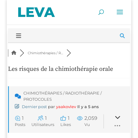
Chi­mio­thé­ra­pies / R…
Les risques de la chimiothérapie orale
CHI­MIO­THÉ­RA­PIES / RADIO­THÉ­RA­PIE /
PROTOCOLES
Der­nier post
par
yaa­kov­lev
Il y a 5 ans
1
1
1
2,059
Posts
Uti­li­sa­teurs
Likes
Vu