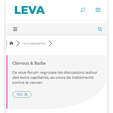
Leva labo­ra­toires
Cheveux & Barbe
Ce sous-forum regroupe les dis­cus­sions autour
des soins capil­laires, au cours de trai­te­ments
contre le cancer.
RSS