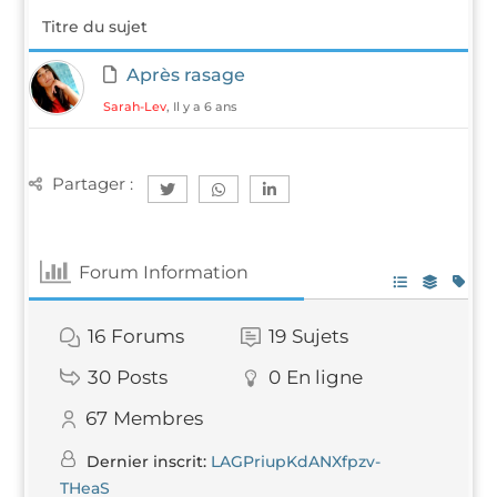
Titre du sujet
Après rasage
Sarah-Lev
, Il y a 6 ans
Par­ta­ger :
Forum Infor­ma­tion
16
Forums
19
Sujets
30
Posts
0
En ligne
67
Membres
Der­nier ins­crit:
LAG­PriupK­dAN­Xfpzv­
THeaS